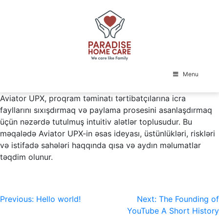
Skip
to
content
Menu
Aviator UPX, proqram təminatı tərtibatçılarına icra
fayllarını sıxışdırmaq və paylama prosesini asanlaşdırmaq
üçün nəzərdə tutulmuş intuitiv alətlər toplusudur. Bu
məqalədə Aviator UPX-in əsas ideyası, üstünlükləri, riskləri
və istifadə sahələri haqqında qısa və aydın məlumatlar
təqdim olunur.
Post
Previous:
Hello world!
Next:
The Founding of
YouTube A Short History