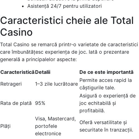
Asistență 24/7 pentru utilizatori
Caracteristici cheie ale Total
Casino
Total Casino se remarcă printr-o varietate de caracteristici
care îmbunătățesc experiența de joc. Iată o prezentare
generală a principalelor aspecte:
Caracteristică
Detalii
De ce este importantă
Permite acces rapid la
Retrageri
1–3 zile lucrătoare
câștigurile tale.
Asigură o experiență de
Rata de plată
95%
joc echitabilă și
profitabilă.
Visa, Mastercard,
Oferă versatilitate și
Plăți
portofele
securitate în tranzacții.
electronice