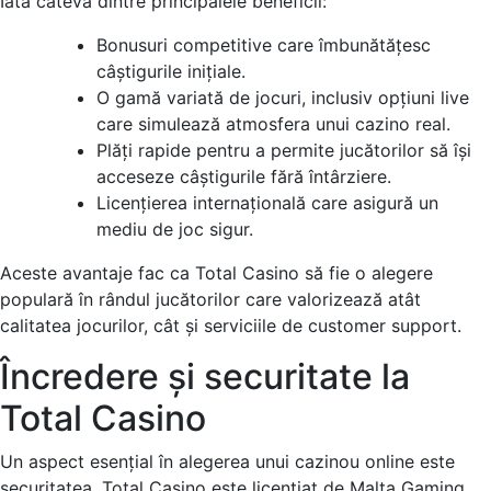
Iată câteva dintre principalele beneficii:
Bonusuri competitive care îmbunătățesc
câștigurile inițiale.
O gamă variată de jocuri, inclusiv opțiuni live
care simulează atmosfera unui cazino real.
Plăți rapide pentru a permite jucătorilor să își
acceseze câștigurile fără întârziere.
Licențierea internațională care asigură un
mediu de joc sigur.
Aceste avantaje fac ca Total Casino să fie o alegere
populară în rândul jucătorilor care valorizează atât
calitatea jocurilor, cât și serviciile de customer support.
Încredere și securitate la
Total Casino
Un aspect esențial în alegerea unui cazinou online este
securitatea. Total Casino este licențiat de Malta Gaming