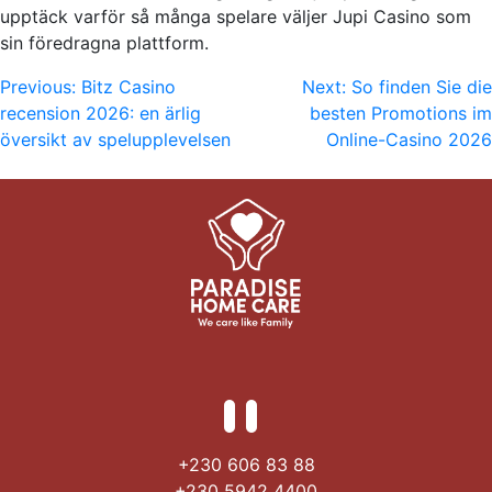
upptäck varför så många spelare väljer Jupi Casino som
sin föredragna plattform.
Post
Previous:
Bitz Casino
Next:
So finden Sie die
recension 2026: en ärlig
besten Promotions im
navigation
översikt av spelupplevelsen
Online-Casino 2026
+230 606 83 88
+230 5942 4400