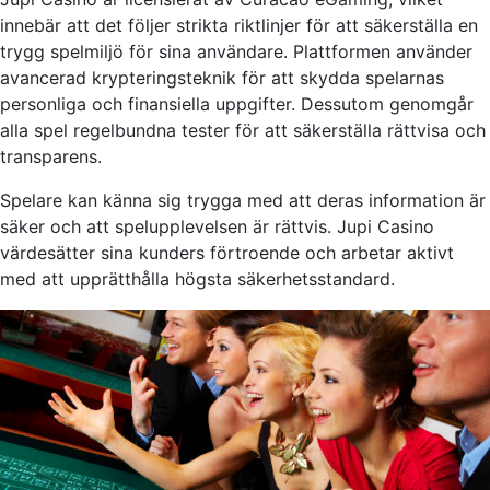
innebär att det följer strikta riktlinjer för att säkerställa en
trygg spelmiljö för sina användare. Plattformen använder
avancerad krypteringsteknik för att skydda spelarnas
personliga och finansiella uppgifter. Dessutom genomgår
alla spel regelbundna tester för att säkerställa rättvisa och
transparens.
Spelare kan känna sig trygga med att deras information är
säker och att spelupplevelsen är rättvis. Jupi Casino
värdesätter sina kunders förtroende och arbetar aktivt
med att upprätthålla högsta säkerhetsstandard.