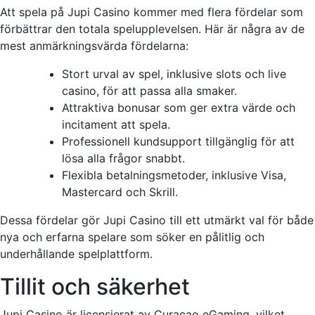
Att spela på Jupi Casino kommer med flera fördelar som
förbättrar den totala spelupplevelsen. Här är några av de
mest anmärkningsvärda fördelarna:
Stort urval av spel, inklusive slots och live
casino, för att passa alla smaker.
Attraktiva bonusar som ger extra värde och
incitament att spela.
Professionell kundsupport tillgänglig för att
lösa alla frågor snabbt.
Flexibla betalningsmetoder, inklusive Visa,
Mastercard och Skrill.
Dessa fördelar gör Jupi Casino till ett utmärkt val för både
nya och erfarna spelare som söker en pålitlig och
underhållande spelplattform.
Tillit och säkerhet
Jupi Casino är licensierat av Curacao eGaming, vilket