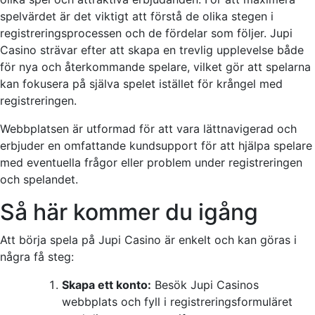
spelvärdet är det viktigt att förstå de olika stegen i
registreringsprocessen och de fördelar som följer. Jupi
Casino strävar efter att skapa en trevlig upplevelse både
för nya och återkommande spelare, vilket gör att spelarna
kan fokusera på själva spelet istället för krångel med
registreringen.
Webbplatsen är utformad för att vara lättnavigerad och
erbjuder en omfattande kundsupport för att hjälpa spelare
med eventuella frågor eller problem under registreringen
och spelandet.
Så här kommer du igång
Att börja spela på Jupi Casino är enkelt och kan göras i
några få steg:
Skapa ett konto:
Besök Jupi Casinos
webbplats och fyll i registreringsformuläret