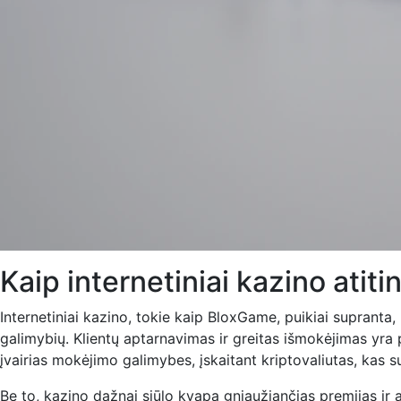
Kaip internetiniai kazino atiti
Internetiniai kazino, tokie kaip BloxGame, puikiai supranta,
galimybių. Klientų aptarnavimas ir greitas išmokėjimas yra p
įvairias mokėjimo galimybes, įskaitant kriptovaliutas, kas 
Be to, kazino dažnai siūlo kvapą gniaužiančias premijas ir ak