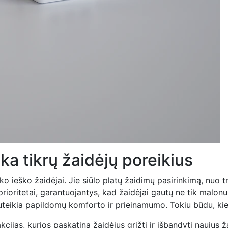
nka tikrų žaidėjų poreikius
 ko ieško žaidėjai. Jie siūlo platų žaidimų pasirinkimą, nuo 
rioritetai, garantuojantys, kad žaidėjai gautų ne tik malonu
suteikia papildomų komforto ir prieinamumo. Tokiu būdu, kiek
cijas, kurios paskatina žaidėjus grįžti ir išbandyti naujus ž