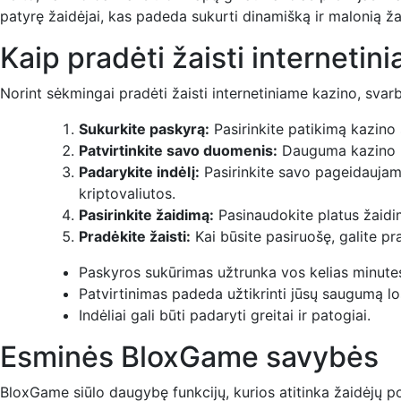
patyrę žaidėjai, kas padeda sukurti dinamišką ir malonią ža
Kaip pradėti žaisti internetin
Norint sėkmingai pradėti žaisti internetiniame kazino, svarb
Sukurkite paskyrą:
Pasirinkite patikimą kazino 
Patvirtinkite savo duomenis:
Dauguma kazino re
Padarykite indėlį:
Pasirinkite savo pageidaujamą
kriptovaliutos.
Pasirinkite žaidimą:
Pasinaudokite platus žaidi
Pradėkite žaisti:
Kai būsite pasiruošę, galite pr
Paskyros sukūrimas užtrunka vos kelias minute
Patvirtinimas padeda užtikrinti jūsų saugumą lo
Indėliai gali būti padaryti greitai ir patogiai.
Esminės BloxGame savybės
BloxGame siūlo daugybę funkcijų, kurios atitinka žaidėjų p