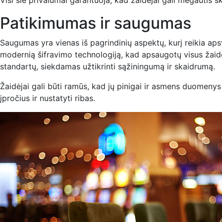
Visi šie privalumai garantuoja, kad žaidėjai gali mėgautis sk
Patikimumas ir saugumas
Saugumas yra vienas iš pagrindinių aspektų, kurį reikia ap
modernią šifravimo technologiją, kad apsaugotų visus žaidėjų 
standartų, siekdamas užtikrinti sąžiningumą ir skaidrumą.
Žaidėjai gali būti ramūs, kad jų pinigai ir asmens duomeny
įpročius ir nustatyti ribas.