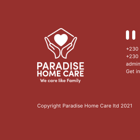
navigation
+230 
+230
admi
Get i
Copyright Paradise Home Care ltd 2021