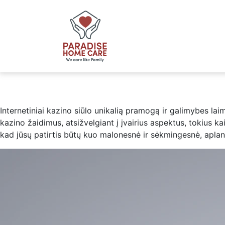
Skip
to
content
Internetiniai kazino siūlo unikalią pramogą ir galimybes laim
kazino žaidimus, atsižvelgiant į įvairius aspektus, tokius ka
kad jūsų patirtis būtų kuo malonesnė ir sėkmingesnė, apl