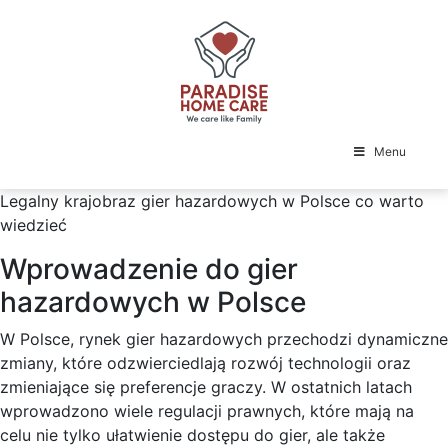
Skip
to
content
Menu
Legalny krajobraz gier hazardowych w Polsce co warto
wiedzieć
Wprowadzenie do gier
hazardowych w Polsce
W Polsce, rynek gier hazardowych przechodzi dynamiczne
zmiany, które odzwierciedlają rozwój technologii oraz
zmieniające się preferencje graczy. W ostatnich latach
wprowadzono wiele regulacji prawnych, które mają na
celu nie tylko ułatwienie dostępu do gier, ale także