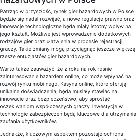
Patrząc w przyszłość, rynek gier hazardowych w Polsce
będzie się nadal rozwijać, a nowe regulacje prawne oraz
innowacje technologiczne będą miały istotny wpływ na
jego kształt. Możliwe jest wprowadzenie dodatkowych
rodzajów gier oraz ułatwienia w procesie rejestracji
graczy. Takie zmiany mogą przyciągnąć jeszcze większą
rzeszę entuzjastów gier hazardowych.
Warto także zauważyć, że z roku na rok rośnie
zainteresowanie hazardem online, co może wpłynąć na
rozwój rynku mobilnego. Kasyna online, które oferują
unikalne doświadczenia, będą musiały stawiać na
innowacje oraz bezpieczeństwo, aby sprostać
oczekiwaniom współczesnych graczy. Inwestycje w
technologie zabezpieczeń będą kluczowe dla utrzymania
zaufania użytkowników.
Jednakże, kluczowym aspektem pozostaje ochrona