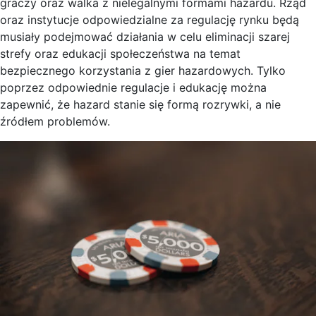
graczy oraz walka z nielegalnymi formami hazardu. Rząd
oraz instytucje odpowiedzialne za regulację rynku będą
musiały podejmować działania w celu eliminacji szarej
strefy oraz edukacji społeczeństwa na temat
bezpiecznego korzystania z gier hazardowych. Tylko
poprzez odpowiednie regulacje i edukację można
zapewnić, że hazard stanie się formą rozrywki, a nie
źródłem problemów.