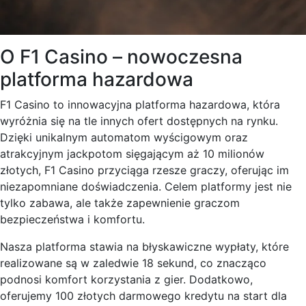
O F1 Casino – nowoczesna
platforma hazardowa
F1 Casino to innowacyjna platforma hazardowa, która
wyróżnia się na tle innych ofert dostępnych na rynku.
Dzięki unikalnym automatom wyścigowym oraz
atrakcyjnym jackpotom sięgającym aż 10 milionów
złotych, F1 Casino przyciąga rzesze graczy, oferując im
niezapomniane doświadczenia. Celem platformy jest nie
tylko zabawa, ale także zapewnienie graczom
bezpieczeństwa i komfortu.
Nasza platforma stawia na błyskawiczne wypłaty, które
realizowane są w zaledwie 18 sekund, co znacząco
podnosi komfort korzystania z gier. Dodatkowo,
oferujemy 100 złotych darmowego kredytu na start dla