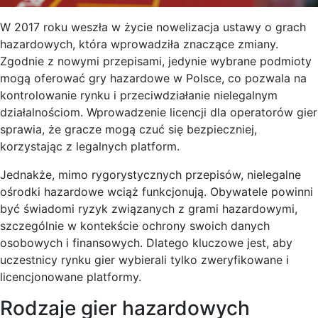
W 2017 roku weszła w życie nowelizacja ustawy o grach
hazardowych, która wprowadziła znaczące zmiany.
Zgodnie z nowymi przepisami, jedynie wybrane podmioty
mogą oferować gry hazardowe w Polsce, co pozwala na
kontrolowanie rynku i przeciwdziałanie nielegalnym
działalnościom. Wprowadzenie licencji dla operatorów gier
sprawia, że gracze mogą czuć się bezpieczniej,
korzystając z legalnych platform.
Jednakże, mimo rygorystycznych przepisów, nielegalne
ośrodki hazardowe wciąż funkcjonują. Obywatele powinni
być świadomi ryzyk związanych z grami hazardowymi,
szczególnie w kontekście ochrony swoich danych
osobowych i finansowych. Dlatego kluczowe jest, aby
uczestnicy rynku gier wybierali tylko zweryfikowane i
licencjonowane platformy.
Rodzaje gier hazardowych