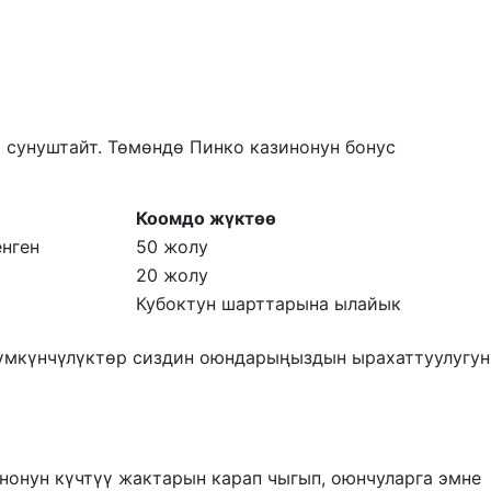
 сунуштайт. Төмөндө Пинко казинонун бонус
Коомдо жүктөө
нген
50 жолу
20 жолу
Кубоктун шарттарына ылайык
мүмкүнчүлүктөр сиздин оюндарыңыздын ырахаттуулугун
нонун күчтүү жактарын карап чыгып, оюнчуларга эмне