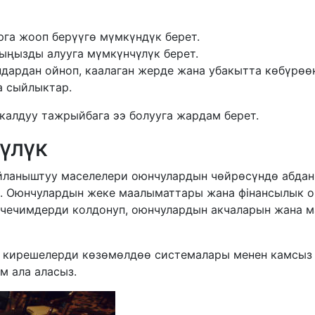
рга жооп берүүгө мүмкүндүк берет.
рыңызды алууга мүмкүнчүлүк берет.
ардан ойноп, каалаган жерде жана убакытта көбүрөөк
а сыйлыктар.
калдуу тажрыйбага ээ болууга жардам берет.
үлүк
йланыштуу маселелери оюнчулардын чөйрөсүндө абдан
н. Оюнчулардын жеке маалыматтары жана фінансылык о
 чечимдерди колдонуп, оюнчулардын акчаларын жана м
кирешелерди көзөмөлдөө системалары менен камсыз к
м ала аласыз.