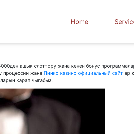
Home
Servic
5000ден ашык слоттору жана кенен бонус программала
у процессин жана
Пинко казино официальный сайт
ар к
аларын карап чыгабыз.