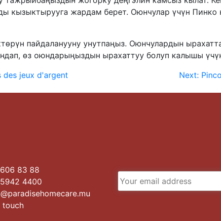
у тажрыйбаңыздын жогорку деңгэлин камсыз кылат. Кен
ы кызыктырууга жардам берет. Оюнчулар үчүн Пинко к
төрүн пайдаланууну унутпаңыз. Оюнчулардын ырахатта
андап, өз оюндарыңыздын ырахаттуу болуп калышы үчү
s des jeux d'argent
Next:
Pinc
606 83 88
 5942 4400
n@paradisehomecare.mu
n touch