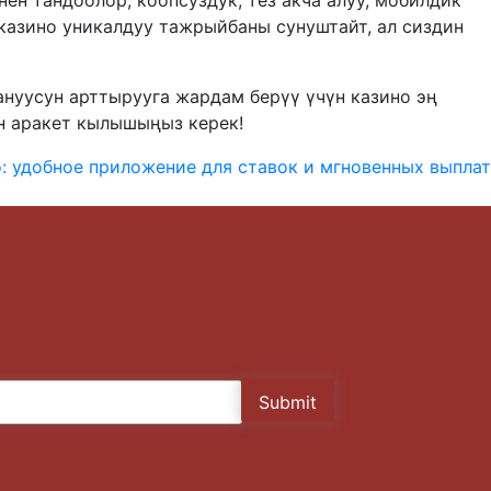
ен тандоолор, коопсуздук, тез акча алуу, мобилдик
азино уникалдуу тажрыйбаны сунуштайт, ал сиздин
нуусун арттырууга жардам берүү үчүн казино эң
н аракет кылышыңыз керек!
o: удобное приложение для ставок и мгновенных выплат