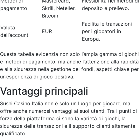
Metodi di
Mastercard,
Flessibilità nei metodi di
pagamento
Skrill, Neteller,
deposito e prelievo.
Bitcoin
Facilita le transazioni
Valuta
EUR
per i giocatori in
dell’account
Europa.
Questa tabella evidenzia non solo l’ampia gamma di giochi
e metodi di pagamento, ma anche l’attenzione alla rapidità
e alla sicurezza nella gestione dei fondi, aspetti chiave per
un’esperienza di gioco positiva.
Vantaggi principali
Sushi Casino Italia non è solo un luogo per giocare, ma
offre anche numerosi vantaggi ai suoi utenti. Tra i punti di
forza della piattaforma ci sono la varietà di giochi, la
sicurezza delle transazioni e il supporto clienti altamente
qualificato.