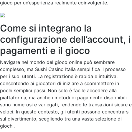
gioco per un’esperienza realmente coinvolgente.
Come si integrano la
configurazione dell’account, i
pagamenti e il gioco
Navigare nel mondo del gioco online può sembrare
complesso, ma Sushi Casino Italia semplifica il processo
per i suoi utenti. La registrazione è rapida e intuitiva,
consentendo ai giocatori di iniziare a scommettere in
pochi semplici passi. Non solo è facile accedere alla
piattaforma, ma anche i metodi di pagamento disponibili
sono numerosi e variegati, rendendo le transazioni sicure e
veloci. In questo contesto, gli utenti possono concentrarsi
sul divertimento, scegliendo tra una vasta selezione di
giochi.