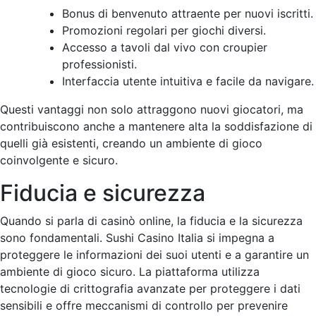
Bonus di benvenuto attraente per nuovi iscritti.
Promozioni regolari per giochi diversi.
Accesso a tavoli dal vivo con croupier
professionisti.
Interfaccia utente intuitiva e facile da navigare.
Questi vantaggi non solo attraggono nuovi giocatori, ma
contribuiscono anche a mantenere alta la soddisfazione di
quelli già esistenti, creando un ambiente di gioco
coinvolgente e sicuro.
Fiducia e sicurezza
Quando si parla di casinò online, la fiducia e la sicurezza
sono fondamentali. Sushi Casino Italia si impegna a
proteggere le informazioni dei suoi utenti e a garantire un
ambiente di gioco sicuro. La piattaforma utilizza
tecnologie di crittografia avanzate per proteggere i dati
sensibili e offre meccanismi di controllo per prevenire