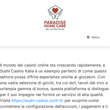
Skip
to
content
Menu
Il mondo dei casinò online sta crescendo rapidamente, e
Sushi Casino Italia è un esempio perfetto di come questo
settore possa offrire esperienze uniche ai giocatori. Con
una vasta selezione di giochi, tra cui slot, tavoli dal vivo e
un’ampia gamma di bonus, questa piattaforma si distingue
per il suo impegno nel fornire un servizio di alta qualità.
Visita
https://sushi-casino.co/it-it/
per scoprire come
connettere la configurazione dell’account, i pagamenti e il