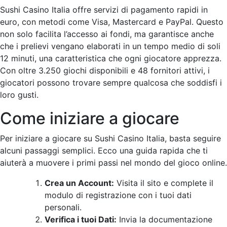
Sushi Casino Italia offre servizi di pagamento rapidi in
euro, con metodi come Visa, Mastercard e PayPal. Questo
non solo facilita l’accesso ai fondi, ma garantisce anche
che i prelievi vengano elaborati in un tempo medio di soli
12 minuti, una caratteristica che ogni giocatore apprezza.
Con oltre 3.250 giochi disponibili e 48 fornitori attivi, i
giocatori possono trovare sempre qualcosa che soddisfi i
loro gusti.
Come iniziare a giocare
Per iniziare a giocare su Sushi Casino Italia, basta seguire
alcuni passaggi semplici. Ecco una guida rapida che ti
aiuterà a muovere i primi passi nel mondo del gioco online.
Crea un Account:
Visita il sito e complete il
modulo di registrazione con i tuoi dati
personali.
Verifica i tuoi Dati:
Invia la documentazione