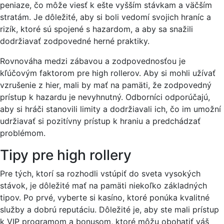
peniaze, čo môže viesť k ešte vyšším stávkam a väčším
stratám. Je dôležité, aby si boli vedomí svojich hraníc a
rizík, ktoré sú spojené s hazardom, a aby sa snažili
dodržiavať zodpovedné herné praktiky.
Rovnováha medzi zábavou a zodpovednosťou je
kľúčovým faktorom pre high rollerov. Aby si mohli užívať
vzrušenie z hier, mali by mať na pamäti, že zodpovedný
prístup k hazardu je nevyhnutný. Odborníci odporúčajú,
aby si hráči stanovili limity a dodržiavali ich, čo im umožní
udržiavať si pozitívny prístup k hraniu a predchádzať
problémom.
Tipy pre high rollery
Pre tých, ktorí sa rozhodli vstúpiť do sveta vysokých
stávok, je dôležité mať na pamäti niekoľko základných
tipov. Po prvé, vyberte si kasíno, ktoré ponúka kvalitné
služby a dobrú reputáciu. Dôležité je, aby ste mali prístup
k VIP programom a bonusom, ktoré môžu obohatiť váš