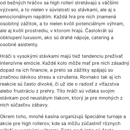
od bežných hráčov sa high rolleri stretávajú s väčšími
výzvami, a to nielen v súvislosti so stávkami, ale aj s
emocionálnym napätím. Každá hra pre nich znamená
osobitný zážitok, a to nielen kvôli potenciálnym výhram,
ale aj kvôli prostrediu, v ktorom hrajú. Častokrát sú
obklopení luxusom, ako sú drahé nápoje, catering a
osobné asistenty.
Hráči s vysokými stávkami majú tiež tendenciu prežívať
intenzívne emócie. Každé kolo môže mať pre nich zásadný
dopad na ich financie, a preto sa zážitky spájajú so
značnou dávkou stresu a vzrušenia. Rovnako tak aj ich
reakcie sú často divoké, či už ide o radosť z víťazstva
alebo frustráciu z prehry. Títo hráči sú vďaka svojim
stávkam pod neustálym tlakom, ktorý je pre mnohých z
nich súčasťou zábavy.
Okrem toho, mnohé kasína organizujú špeciálne turnaje a
akcie pre high rollerov, kde sa môžu zúčastniť rôznych