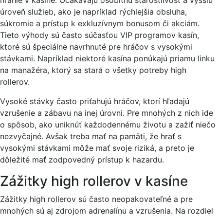
hranie v kasíne. Očakávajú osobitnú starostlivosť a vyššiu
úroveň služieb, ako je napríklad rýchlejšia obsluha,
súkromie a prístup k exkluzívnym bonusom či akciám.
Tieto výhody sú často súčasťou VIP programov kasín,
ktoré sú špeciálne navrhnuté pre hráčov s vysokými
stávkami. Napríklad niektoré kasína ponúkajú priamu linku
na manažéra, ktorý sa stará o všetky potreby high
rollerov.
Vysoké stávky často priťahujú hráčov, ktorí hľadajú
vzrušenie a zábavu na inej úrovni. Pre mnohých z nich ide
o spôsob, ako uniknúť každodennému životu a zažiť niečo
nezvyčajné. Avšak treba mať na pamäti, že hrať s
vysokými stávkami môže mať svoje riziká, a preto je
dôležité mať zodpovedný prístup k hazardu.
Zážitky high rollerov v kasíne
Zážitky high rollerov sú často neopakovateľné a pre
mnohých sú aj zdrojom adrenalínu a vzrušenia. Na rozdiel