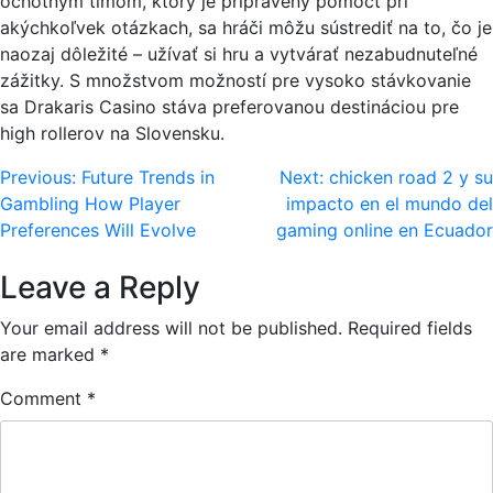
ochotným tímom, ktorý je pripravený pomôcť pri
akýchkoľvek otázkach, sa hráči môžu sústrediť na to, čo je
naozaj dôležité – užívať si hru a vytvárať nezabudnuteľné
zážitky. S množstvom možností pre vysoko stávkovanie
sa Drakaris Casino stáva preferovanou destináciou pre
high rollerov na Slovensku.
Post
Previous:
Future Trends in
Next:
chicken road 2 y su
Gambling How Player
impacto en el mundo del
navigation
Preferences Will Evolve
gaming online en Ecuador
Leave a Reply
Your email address will not be published.
Required fields
are marked
*
Comment
*