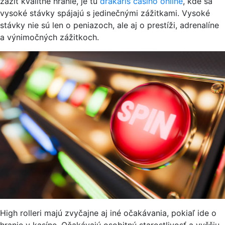
zažiť kvalitné hranie, je tu
drakaris casino online
, kde sa
vysoké stávky spájajú s jedinečnými zážitkami. Vysoké
stávky nie sú len o peniazoch, ale aj o prestíži, adrenalíne
a výnimočných zážitkoch.
High rolleri majú zvyčajne aj iné očakávania, pokiaľ ide o