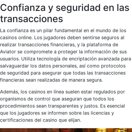
Confianza y seguridad en las
transacciones
La confianza es un pilar fundamental en el mundo de los
casinos online. Los jugadores deben sentirse seguros al
realizar transacciones financieras, y la plataforma de
Aviator se compromete a proteger la información de sus
usuarios. Utiliza tecnología de encriptación avanzada para
salvaguardar los datos personales, así como protocolos
de seguridad para asegurar que todas las transacciones
financieras sean realizadas de manera segura.
Además, los casinos en línea suelen estar regulados por
organismos de control que aseguran que todos los
procedimientos sean transparentes y justos. Es esencial
que los jugadores se informen sobre las licencias y
certificaciones del casino que elijan.