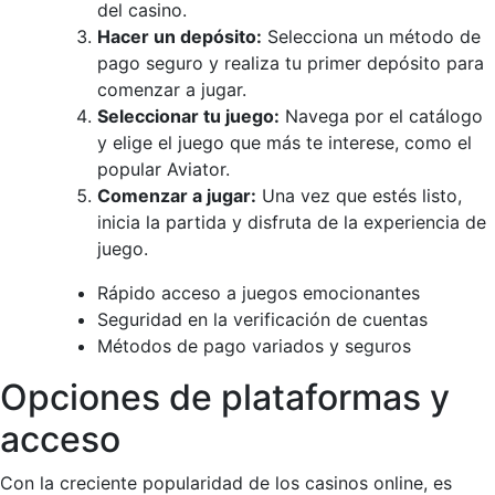
del casino.
Hacer un depósito:
Selecciona un método de
pago seguro y realiza tu primer depósito para
comenzar a jugar.
Seleccionar tu juego:
Navega por el catálogo
y elige el juego que más te interese, como el
popular Aviator.
Comenzar a jugar:
Una vez que estés listo,
inicia la partida y disfruta de la experiencia de
juego.
Rápido acceso a juegos emocionantes
Seguridad en la verificación de cuentas
Métodos de pago variados y seguros
Opciones de plataformas y
acceso
Con la creciente popularidad de los casinos online, es