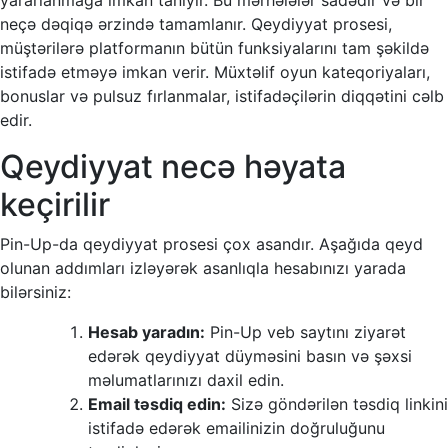
neçə dəqiqə ərzində tamamlanır. Qeydiyyat prosesi,
müştərilərə platformanın bütün funksiyalarını tam şəkildə
istifadə etməyə imkan verir. Müxtəlif oyun kateqoriyaları,
bonuslar və pulsuz fırlanmalar, istifadəçilərin diqqətini cəlb
edir.
Qeydiyyat necə həyata
keçirilir
Pin-Up-da qeydiyyat prosesi çox asandır. Aşağıda qeyd
olunan addımları izləyərək asanlıqla hesabınızı yarada
bilərsiniz:
Hesab yaradın:
Pin-Up veb saytını ziyarət
edərək qeydiyyat düyməsini basın və şəxsi
məlumatlarınızı daxil edin.
Email təsdiq edin:
Sizə göndərilən təsdiq linkini
istifadə edərək emailinizin doğruluğunu