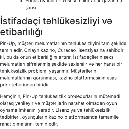
Bonus oyunları – xüsusi mükafatlar qazanma
şansı.
İstifadəçi təhlükəsizliyi və
etibarlılığı
Pin-Up, müştəri məlumatlarının təhlükəsizliyini tam şəkildə
təmin edir. Onlayn kazino, Curacao lisenziyasına sahibdir
ki, bu da onun etibarlılığını artırır. İstifadəçilərin şəxsi
məlumatları şifrələnmiş şəkildə saxlanılır və hər hansı bir
təhlükəsizlik problemi yaşanmır. Müştərilərin
məlumatlarının qorunması, kazino platformasının əsas
prioritetlərindən biridir.
Həmçinin, Pin-Up təhlükəsizlik prosedurlarını mütəmadi
olaraq yeniləyir və müştərilərin narahat olmadan oyun
oynama imkanını yaradır. Lisenziya və təhlükəsizlik
tədbirləri, oyunçuların kazino platformasında tamamilə
rahat olmalarını təmin edir.