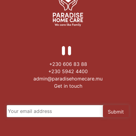
+230 606 83 88
+230 5942 4400
admin@paradisehomecare.mu
Get in touch