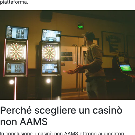
piattaforma.
Perché scegliere un casinò
non AAMS
In conclusione, i casinò non AAMS offrono ai giocatori