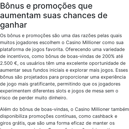
Bônus e promoções que
aumentam suas chances de
ganhar
Os bônus e promoções são uma das razões pelas quais
muitos jogadores escolhem o Casino Millioner como sua
plataforma de jogos favorita. Oferecendo uma variedade
de incentivos, como bônus de boas-vindas de 200% até
2.500 €, os usuários têm uma excelente oportunidade de
aumentar seus fundos iniciais e explorar mais jogos. Esses
bônus são projetados para proporcionar uma experiência
de jogo mais gratificante, permitindo que os jogadores
experimentem diferentes slots e jogos de mesa sem o
risco de perder muito dinheiro.
Além do bônus de boas-vindas, o Casino Millioner também
disponibiliza promoções contínuas, como cashback e
giros grátis, que são uma forma eficaz de manter os