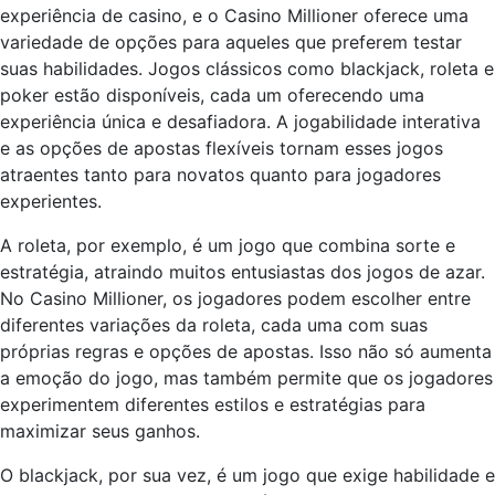
experiência de casino, e o Casino Millioner oferece uma
variedade de opções para aqueles que preferem testar
suas habilidades. Jogos clássicos como blackjack, roleta e
poker estão disponíveis, cada um oferecendo uma
experiência única e desafiadora. A jogabilidade interativa
e as opções de apostas flexíveis tornam esses jogos
atraentes tanto para novatos quanto para jogadores
experientes.
A roleta, por exemplo, é um jogo que combina sorte e
estratégia, atraindo muitos entusiastas dos jogos de azar.
No Casino Millioner, os jogadores podem escolher entre
diferentes variações da roleta, cada uma com suas
próprias regras e opções de apostas. Isso não só aumenta
a emoção do jogo, mas também permite que os jogadores
experimentem diferentes estilos e estratégias para
maximizar seus ganhos.
O blackjack, por sua vez, é um jogo que exige habilidade e