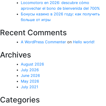
Locomotoro en 2026: descubre cómo
aprovechar el bono de bienvenida del 700%
Бонусы казино в 2026 году: как получить
больше от игры
Recent Comments
A WordPress Commenter
on
Hello world!
Archives
August 2026
July 2026
June 2026
May 2026
July 2021
Categories