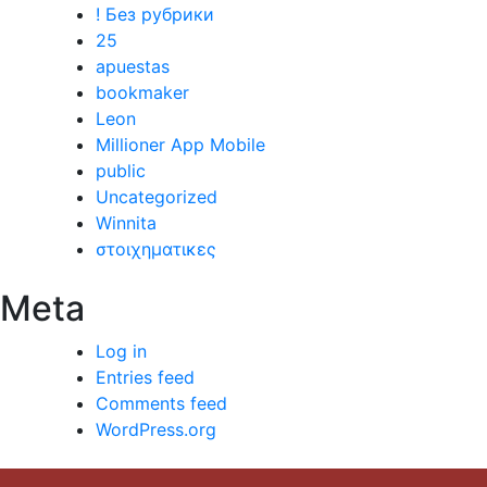
! Без рубрики
25
apuestas
bookmaker
Leon
Millioner App Mobile
public
Uncategorized
Winnita
στοιχηματικες
Meta
Log in
Entries feed
Comments feed
WordPress.org