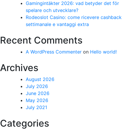
Gamingintäkter 2026: vad betyder det för
spelare och utvecklare?
Rodeoslot Casino: come ricevere cashback
settimanale e vantaggi extra
Recent Comments
A WordPress Commenter
on
Hello world!
Archives
August 2026
July 2026
June 2026
May 2026
July 2021
Categories