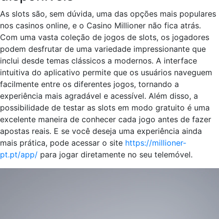
As slots são, sem dúvida, uma das opções mais populares
nos casinos online, e o Casino Millioner não fica atrás.
Com uma vasta coleção de jogos de slots, os jogadores
podem desfrutar de uma variedade impressionante que
inclui desde temas clássicos a modernos. A interface
intuitiva do aplicativo permite que os usuários naveguem
facilmente entre os diferentes jogos, tornando a
experiência mais agradável e acessível. Além disso, a
possibilidade de testar as slots em modo gratuito é uma
excelente maneira de conhecer cada jogo antes de fazer
apostas reais. E se você deseja uma experiência ainda
mais prática, pode acessar o site
https://millioner-
pt.pt/app/
para jogar diretamente no seu telemóvel.