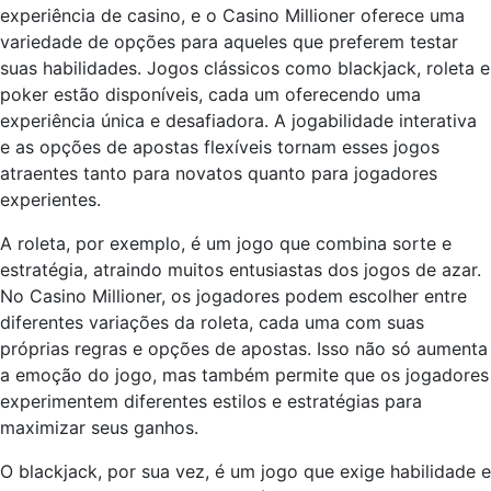
experiência de casino, e o Casino Millioner oferece uma
variedade de opções para aqueles que preferem testar
suas habilidades. Jogos clássicos como blackjack, roleta e
poker estão disponíveis, cada um oferecendo uma
experiência única e desafiadora. A jogabilidade interativa
e as opções de apostas flexíveis tornam esses jogos
atraentes tanto para novatos quanto para jogadores
experientes.
A roleta, por exemplo, é um jogo que combina sorte e
estratégia, atraindo muitos entusiastas dos jogos de azar.
No Casino Millioner, os jogadores podem escolher entre
diferentes variações da roleta, cada uma com suas
próprias regras e opções de apostas. Isso não só aumenta
a emoção do jogo, mas também permite que os jogadores
experimentem diferentes estilos e estratégias para
maximizar seus ganhos.
O blackjack, por sua vez, é um jogo que exige habilidade e