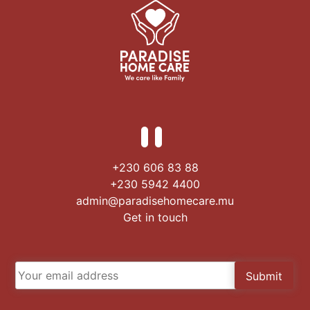
+230 606 83 88
+230 5942 4400
admin@paradisehomecare.mu
Get in touch