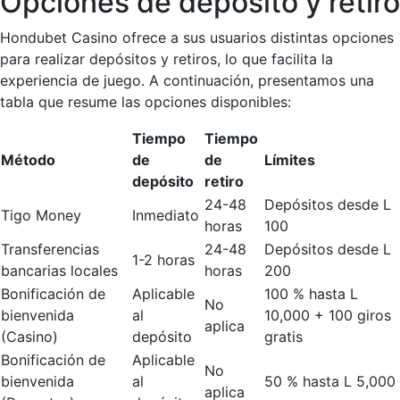
Opciones de depósito y retiro
Hondubet Casino ofrece a sus usuarios distintas opciones
para realizar depósitos y retiros, lo que facilita la
experiencia de juego. A continuación, presentamos una
tabla que resume las opciones disponibles:
Tiempo
Tiempo
Método
de
de
Límites
depósito
retiro
24-48
Depósitos desde L
Tigo Money
Inmediato
horas
100
Transferencias
24-48
Depósitos desde L
1-2 horas
bancarias locales
horas
200
Bonificación de
Aplicable
100 % hasta L
No
bienvenida
al
10,000 + 100 giros
aplica
(Casino)
depósito
gratis
Bonificación de
Aplicable
No
bienvenida
al
50 % hasta L 5,000
aplica