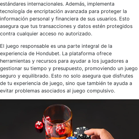
estándares internacionales. Además, implementa
tecnología de encriptación avanzada para proteger la
información personal y financiera de sus usuarios. Esto
asegura que tus transacciones y datos estén protegidos
contra cualquier acceso no autorizado.
El juego responsable es una parte integral de la
experiencia de Hondubet. La plataforma ofrece
herramientas y recursos para ayudar a los jugadores a
gestionar su tiempo y presupuesto, promoviendo un juego
seguro y equilibrado. Esto no solo asegura que disfrutes
de tu experiencia de juego, sino que también te ayuda a
evitar problemas asociados al juego compulsivo.