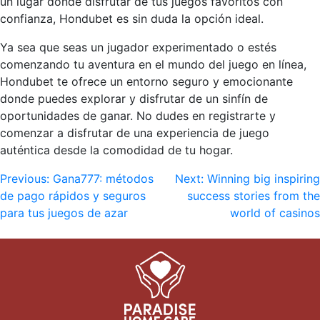
un lugar donde disfrutar de tus juegos favoritos con
confianza, Hondubet es sin duda la opción ideal.
Ya sea que seas un jugador experimentado o estés
comenzando tu aventura en el mundo del juego en línea,
Hondubet te ofrece un entorno seguro y emocionante
donde puedes explorar y disfrutar de un sinfín de
oportunidades de ganar. No dudes en registrarte y
comenzar a disfrutar de una experiencia de juego
auténtica desde la comodidad de tu hogar.
Post
Previous:
Gana777: métodos
Next:
Winning big inspiring
de pago rápidos y seguros
success stories from the
navigation
para tus juegos de azar
world of casinos