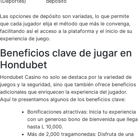
(Deportes)
depósito
Las opciones de depósito son variadas, lo que permite
que cada jugador elija el método que más le convenga,
facilitando así el acceso a la plataforma y el inicio de su
experiencia de juego.
Beneficios clave de jugar en
Hondubet
Hondubet Casino no solo se destaca por la variedad de
juegos y la seguridad, sino que también ofrece beneficios
adicionales que enriquecen la experiencia del jugador.
Aquí te presentamos algunos de los beneficios clave:
Bonificaciones atractivas: Inicia tu experiencia
con un generoso bono de bienvenida que llega
hasta L 10,000.
Más de 2,000 tragamonedas: Disfruta de una