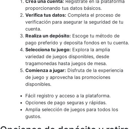
Crea una cuenta:
Regístrate en la plataforma
proporcionando tus datos básicos.
Verifica tus datos:
Completa el proceso de
verificación para asegurar la seguridad de tu
cuenta.
Realiza un depósito:
Escoge tu método de
pago preferido y deposita fondos en tu cuenta.
Selecciona tu juego:
Explora la amplia
variedad de juegos disponibles, desde
tragamonedas hasta juegos de mesa.
Comienza a jugar:
Disfruta de la experiencia
de juego y aprovecha las promociones
disponibles.
Fácil registro y acceso a la plataforma.
Opciones de pago seguras y rápidas.
Amplia selección de juegos para todos los
gustos.