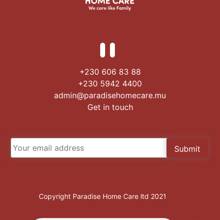
+230 606 83 88
+230 5942 4400
admin@paradisehomecare.mu
Get in touch
Copyright Paradise Home Care ltd 2021