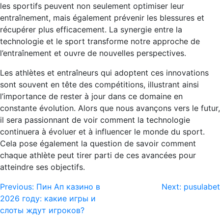
les sportifs peuvent non seulement optimiser leur
entraînement, mais également prévenir les blessures et
récupérer plus efficacement. La synergie entre la
technologie et le sport transforme notre approche de
l’entraînement et ouvre de nouvelles perspectives.
Les athlètes et entraîneurs qui adoptent ces innovations
sont souvent en tête des compétitions, illustrant ainsi
l’importance de rester à jour dans ce domaine en
constante évolution. Alors que nous avançons vers le futur,
il sera passionnant de voir comment la technologie
continuera à évoluer et à influencer le monde du sport.
Cela pose également la question de savoir comment
chaque athlète peut tirer parti de ces avancées pour
atteindre ses objectifs.
Post
Previous:
Пин Ап казино в
Next:
pusulabet
2026 году: какие игры и
navigation
слоты ждут игроков?