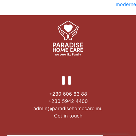
moderne
+230 606 83 88
+230 5942 4400
admin@paradisehomecare.mu
Get in touch