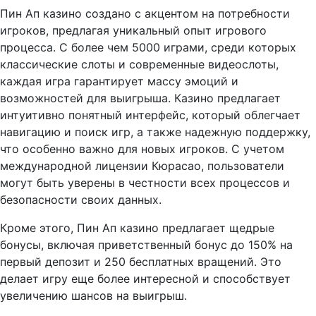
Пин Ап казино создано с акцентом на потребности
игроков, предлагая уникальный опыт игрового
процесса. С более чем 5000 играми, среди которых
классические слоты и современные видеослоты,
каждая игра гарантирует массу эмоций и
возможностей для выигрыша. Казино предлагает
интуитивно понятный интерфейс, который облегчает
навигацию и поиск игр, а также надежную поддержку,
что особенно важно для новых игроков. С учетом
международной лицензии Кюрасао, пользователи
могут быть уверены в честности всех процессов и
безопасности своих данных.
Кроме этого, Пин Ап казино предлагает щедрые
бонусы, включая приветственный бонус до 150% на
первый депозит и 250 бесплатных вращений. Это
делает игру еще более интересной и способствует
увеличению шансов на выигрыш.