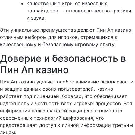
Качественные игры от известных
провайдеров — высокое качество графики
и звука.
Эти уникальные преимущества делают Пин Ап казино
отличным выбором для игроков, стремящихся к
качественному и безопасному игровому опыту.
Доверие и безопасность в
Пин Ап казино
Пин Ап казино уделяет особое внимание безопасности
и защите данных своих пользователей. Казино
работает под лицензией Кюрасао, что обеспечивает
надежность и честность всех игровых процессов. Вся
информация пользователей защищена с помощью
современных технологий шифрования, что
предотвращает доступ к личной информации третьим
лицам.