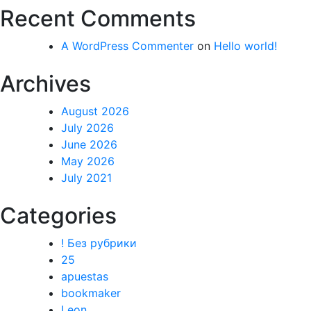
Recent Comments
A WordPress Commenter
on
Hello world!
Archives
August 2026
July 2026
June 2026
May 2026
July 2021
Categories
! Без рубрики
25
apuestas
bookmaker
Leon