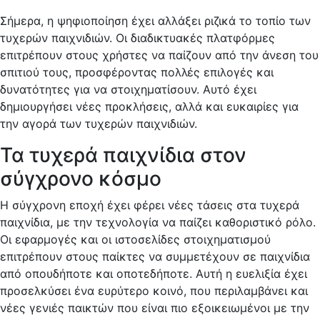
Σήμερα, η ψηφιοποίηση έχει αλλάξει ριζικά το τοπίο των
τυχερών παιχνιδιών. Οι διαδικτυακές πλατφόρμες
επιτρέπουν στους χρήστες να παίζουν από την άνεση του
σπιτιού τους, προσφέροντας πολλές επιλογές και
δυνατότητες για να στοιχηματίσουν. Αυτό έχει
δημιουργήσει νέες προκλήσεις, αλλά και ευκαιρίες για
την αγορά των τυχερών παιχνιδιών.
Τα τυχερά παιχνίδια στον
σύγχρονο κόσμο
Η σύγχρονη εποχή έχει φέρει νέες τάσεις στα τυχερά
παιχνίδια, με την τεχνολογία να παίζει καθοριστικό ρόλο.
Οι εφαρμογές και οι ιστοσελίδες στοιχηματισμού
επιτρέπουν στους παίκτες να συμμετέχουν σε παιχνίδια
από οπουδήποτε και οποτεδήποτε. Αυτή η ευελιξία έχει
προσελκύσει ένα ευρύτερο κοινό, που περιλαμβάνει και
νέες γενιές παικτών που είναι πιο εξοικειωμένοι με την