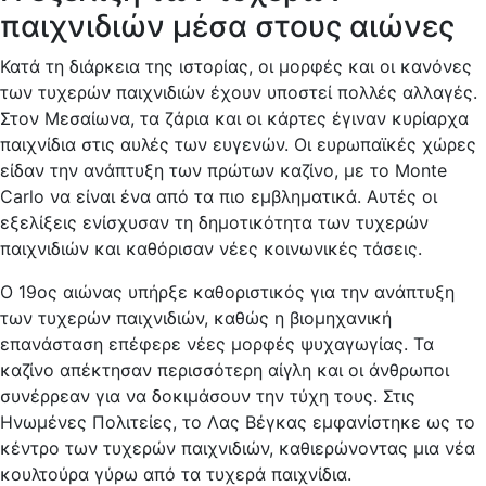
παιχνιδιών μέσα στους αιώνες
Κατά τη διάρκεια της ιστορίας, οι μορφές και οι κανόνες
των τυχερών παιχνιδιών έχουν υποστεί πολλές αλλαγές.
Στον Μεσαίωνα, τα ζάρια και οι κάρτες έγιναν κυρίαρχα
παιχνίδια στις αυλές των ευγενών. Οι ευρωπαϊκές χώρες
είδαν την ανάπτυξη των πρώτων καζίνο, με το Monte
Carlo να είναι ένα από τα πιο εμβληματικά. Αυτές οι
εξελίξεις ενίσχυσαν τη δημοτικότητα των τυχερών
παιχνιδιών και καθόρισαν νέες κοινωνικές τάσεις.
Ο 19ος αιώνας υπήρξε καθοριστικός για την ανάπτυξη
των τυχερών παιχνιδιών, καθώς η βιομηχανική
επανάσταση επέφερε νέες μορφές ψυχαγωγίας. Τα
καζίνο απέκτησαν περισσότερη αίγλη και οι άνθρωποι
συνέρρεαν για να δοκιμάσουν την τύχη τους. Στις
Ηνωμένες Πολιτείες, το Λας Βέγκας εμφανίστηκε ως το
κέντρο των τυχερών παιχνιδιών, καθιερώνοντας μια νέα
κουλτούρα γύρω από τα τυχερά παιχνίδια.