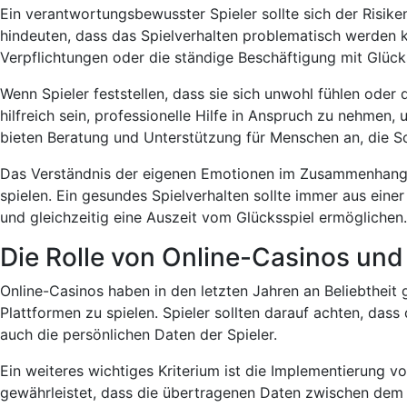
Ein verantwortungsbewusster Spieler sollte sich der Risik
hindeuten, dass das Spielverhalten problematisch werden k
Verpflichtungen oder die ständige Beschäftigung mit Glücks
Wenn Spieler feststellen, dass sie sich unwohl fühlen oder
hilfreich sein, professionelle Hilfe in Anspruch zu nehmen
bieten Beratung und Unterstützung für Menschen an, die 
Das Verständnis der eigenen Emotionen im Zusammenhang mit
spielen. Ein gesundes Spielverhalten sollte immer aus einer
und gleichzeitig eine Auszeit vom Glücksspiel ermöglichen.
Die Rolle von Online-Casinos und
Online-Casinos haben in den letzten Jahren an Beliebtheit 
Plattformen zu spielen. Spieler sollten darauf achten, dass
auch die persönlichen Daten der Spieler.
Ein weiteres wichtiges Kriterium ist die Implementierung
gewährleistet, dass die übertragenen Daten zwischen dem Sp