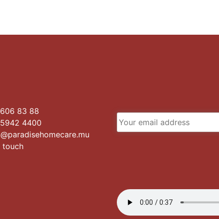
606 83 88
 5942 4400
n@paradisehomecare.mu
n touch