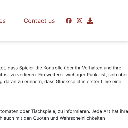
es
Contact us
t, dass Spieler die Kontrolle über ihr Verhalten und ihre
st zu verlieren. Ein weiterer wichtiger Punkt ist, sich über
daran zu erinnern, dass Glücksspiel in erster Linie eine
tomaten oder Tischspiele, zu informieren. Jede Art hat ihre
ich auch mit den Quoten und Wahrscheinlichkeiten