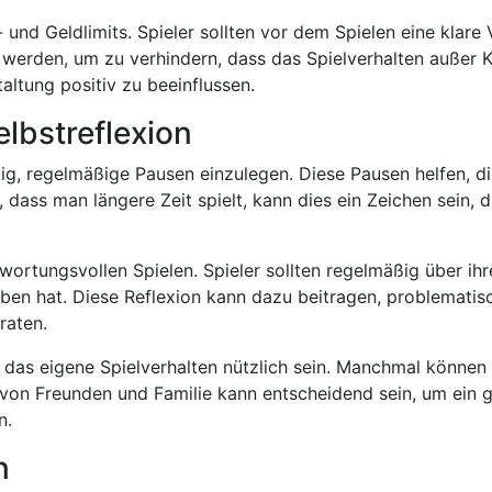
 und Geldlimits. Spieler sollten vor dem Spielen eine klare 
en werden, um zu verhindern, dass das Spielverhalten außer 
altung positiv zu beeinflussen.
lbstreflexion
htig, regelmäßige Pausen einzulegen. Diese Pausen helfen, d
dass man längere Zeit spielt, kann dies ein Zeichen sein, 
twortungsvollen Spielen. Spieler sollten regelmäßig über i
eben hat. Diese Reflexion kann dazu beitragen, problematis
raten.
as eigene Spielverhalten nützlich sein. Manchmal können A
von Freunden und Familie kann entscheidend sein, um ein g
n.
n