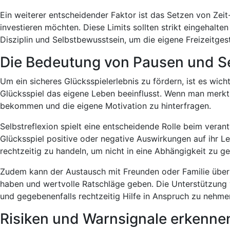
Ein weiterer entscheidender Faktor ist das Setzen von Zeit-
investieren möchten. Diese Limits sollten strikt eingehalt
Disziplin und Selbstbewusstsein, um die eigene Freizeitgest
Die Bedeutung von Pausen und Se
Um ein sicheres Glücksspielerlebnis zu fördern, ist es wic
Glücksspiel das eigene Leben beeinflusst. Wenn man merkt, 
bekommen und die eigene Motivation zu hinterfragen.
Selbstreflexion spielt eine entscheidende Rolle beim veran
Glücksspiel positive oder negative Auswirkungen auf ihr L
rechtzeitig zu handeln, um nicht in eine Abhängigkeit zu ge
Zudem kann der Austausch mit Freunden oder Familie über d
haben und wertvolle Ratschläge geben. Die Unterstützung 
und gegebenenfalls rechtzeitig Hilfe in Anspruch zu nehme
Risiken und Warnsignale erkenne